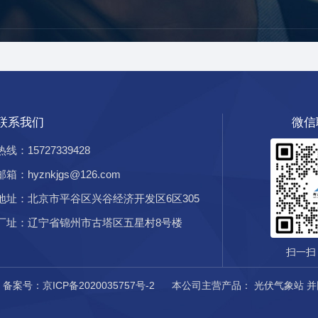
联系我们
微信
热线：15727339428
邮箱：hyznkjgs@126.com
地址：北京市平谷区兴谷经济开发区6区305
厂址：辽宁省锦州市古塔区五星村8号楼
扫一扫
d
备案号：京ICP备2020035757号-2
本公司主营产品：
光伏气象站
并